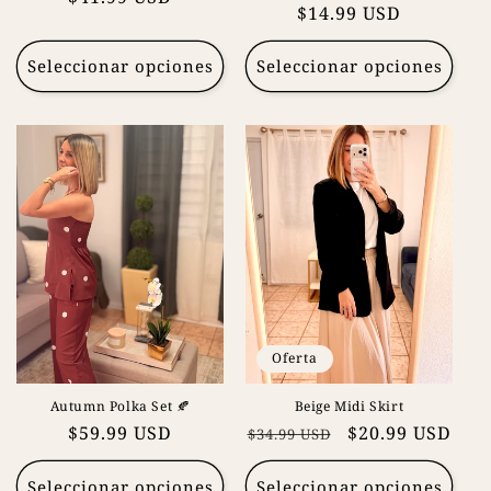
Precio
$14.99 USD
habitual
habitual
Seleccionar opciones
Seleccionar opciones
Oferta
Autumn Polka Set 🍂
Beige Midi Skirt
Precio
$59.99 USD
Precio
Precio
$20.99 USD
$34.99 USD
habitual
habitual
de
oferta
Seleccionar opciones
Seleccionar opciones