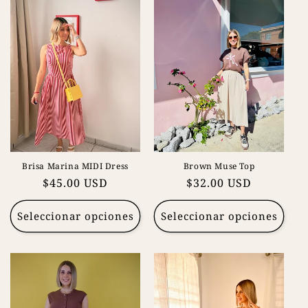
Brisa Marina MIDI Dress
Brown Muse Top
Precio
$45.00 USD
Precio
$32.00 USD
habitual
habitual
Seleccionar opciones
Seleccionar opciones