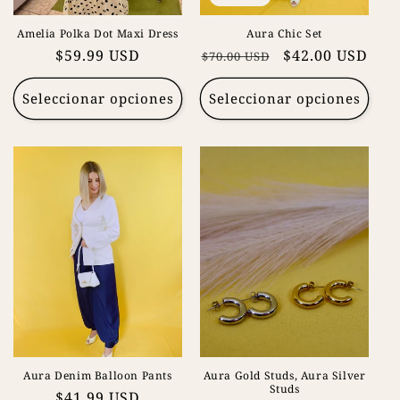
Amelia Polka Dot Maxi Dress
Aura Chic Set
Precio
$59.99 USD
Precio
Precio
$42.00 USD
$70.00 USD
habitual
habitual
de
oferta
Seleccionar opciones
Seleccionar opciones
Aura Denim Balloon Pants
Aura Gold Studs, Aura Silver
Studs
Precio
$41.99 USD