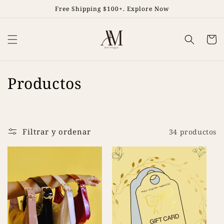
Ir
Free Shipping $100+. Explore Now
directamente
al contenido
Carrit
C
Productos
o
l
Filtrar y ordenar
34 productos
e
c
c
i
ó