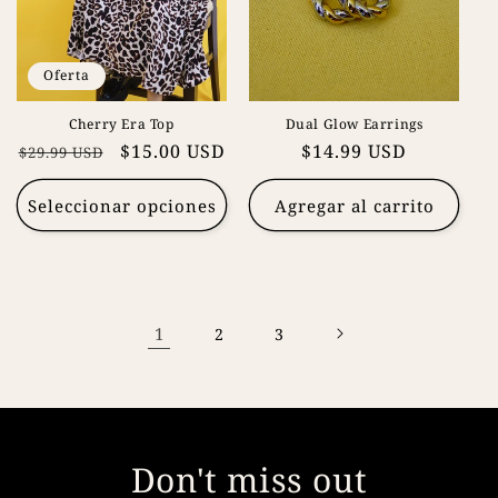
Oferta
Cherry Era Top
Dual Glow Earrings
Precio
Precio
$15.00 USD
Precio
$14.99 USD
$29.99 USD
habitual
de
habitual
oferta
Seleccionar opciones
Agregar al carrito
1
2
3
Don't miss out