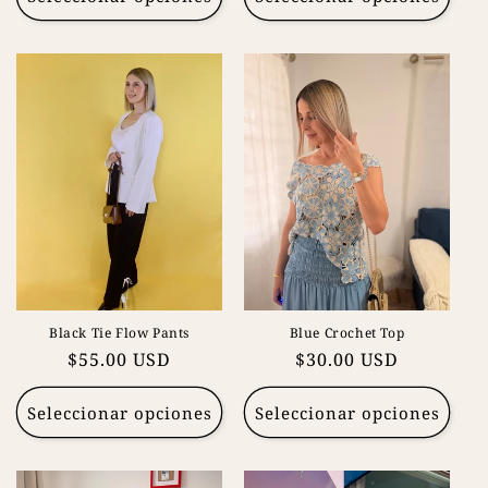
Black Tie Flow Pants
Blue Crochet Top
Precio
$55.00 USD
Precio
$30.00 USD
habitual
habitual
Seleccionar opciones
Seleccionar opciones