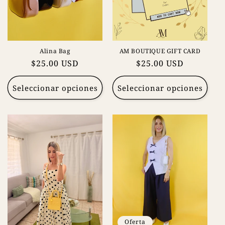
n
:
Alina Bag
AM BOUTIQUE GIFT CARD
Precio
$25.00 USD
Precio
$25.00 USD
habitual
habitual
Seleccionar opciones
Seleccionar opciones
Oferta