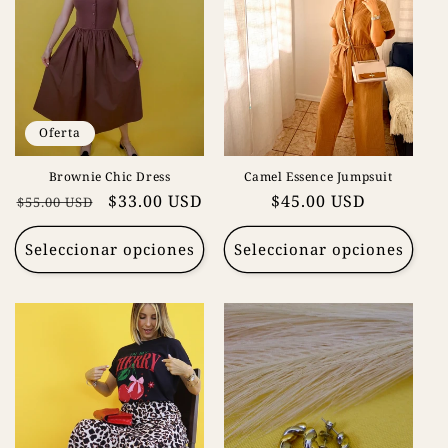
Oferta
Brownie Chic Dress
Camel Essence Jumpsuit
Precio
Precio
$33.00 USD
Precio
$45.00 USD
$55.00 USD
habitual
de
habitual
oferta
Seleccionar opciones
Seleccionar opciones